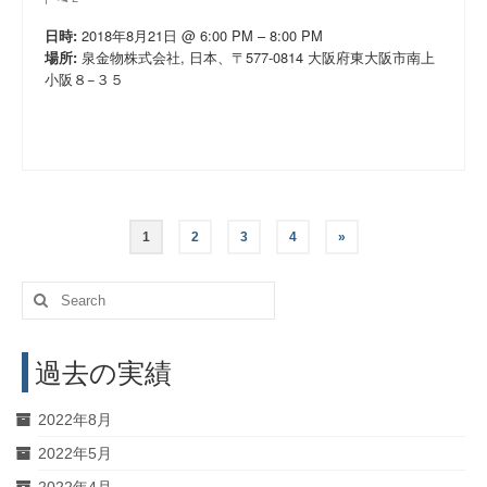
2018年8月21日 @ 6:00 PM – 8:00 PM
日時:
泉金物株式会社, 日本、〒577-0814 大阪府東大阪市南上
場所:
小阪８−３５
投
1
2
3
4
»
稿
Search
ナ
for:
ビ
過去の実績
ゲ
2022年8月
ー
2022年5月