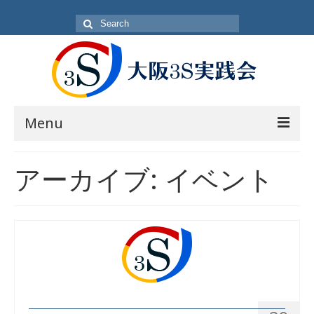
Search
for:
Menu
目的
アーカイブ:
イベント
方針・概要
活動内容
活動日
入会方法
会員一覧