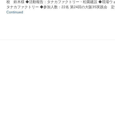
校 鈴木様 ◆活動報告：タナカファクトリー・松園建設 ◆現場ウ
タナカファクトリー ◆参加人数：22名 第24回の大阪3S実践会 定
Continued