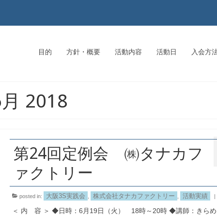
目的
方針・概要
活動内容
活動日
入会方
 6月 2018
第24回定例会 ㈱タナカフ
ァクトリー
大阪3S実践会
株式会社タナカファクトリー
活動実績
posted in:
,
,
|
＜ 内 容 ＞ ◆日時：6月19日（火） 18時～20時 ◆講師：きらめ