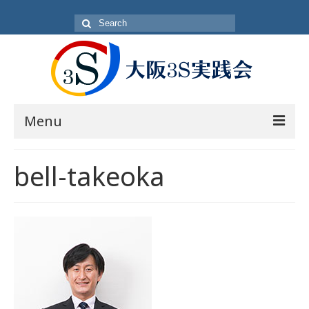
Search
for:
Menu
目的
bell-takeoka
方針・概要
活動内容
活動日
入会方法
会員一覧