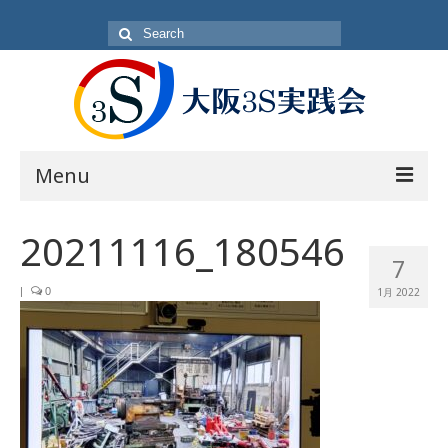
Search
for:
Menu
目的
20211116_180546
7
方針・概要
|
0
1月 2022
活動内容
活動日
入会方法
会員一覧