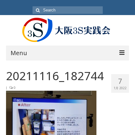
Search
for:
Menu
目的
20211116_182744
7
方針・概要
|
0
1月 2022
活動内容
活動日
入会方法
会員一覧