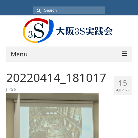
Search
for:
Menu
目的
20220414_181017
15
方針・概要
|
0
4月 2022
活動内容
活動日
入会方法
会員一覧