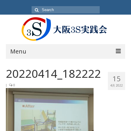
Search
for:
Menu
目的
20220414_182222
15
方針・概要
|
0
4月 2022
活動内容
活動日
入会方法
会員一覧