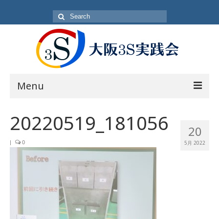
Search
for:
Menu
目的
20220519_181056
20
方針・概要
|
0
5月 2022
活動内容
活動日
入会方法
会員一覧