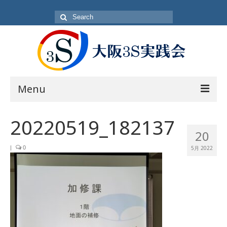
Search
for:
Menu
目的
20220519_182137
20
方針・概要
|
0
5月 2022
活動内容
活動日
入会方法
会員一覧