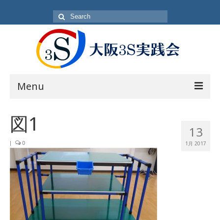
Search
for:
Menu
目的
図1
13
方針・概要
|
0
1月 2017
活動内容
活動日
入会方法
会員一覧