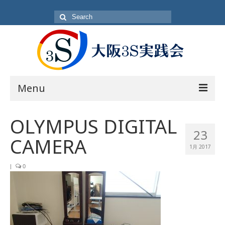
Search
for:
Menu
目的
OLYMPUS DIGITAL
23
方針・概要
CAMERA
1月 2017
活動内容
|
0
活動日
入会方法
会員一覧