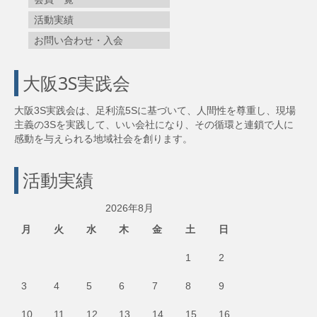
活動実績
お問い合わせ・入会
大阪3S実践会
大阪3S実践会は、足利流5Sに基づいて、人間性を尊重し、現場
主義の3Sを実践して、いい会社になり、その循環と連鎖で人に
感動を与えられる地域社会を創ります。
活動実績
2026年8月
月
火
水
木
金
土
日
1
2
3
4
5
6
7
8
9
10
11
12
13
14
15
16