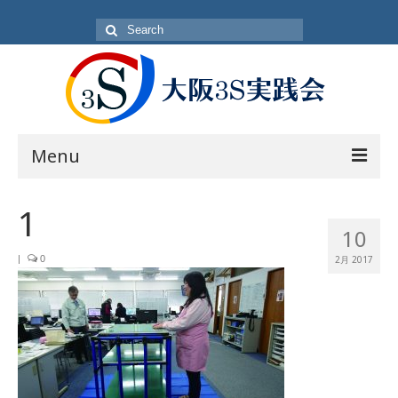
Search
for:
Menu
目的
1
10
方針・概要
|
0
2月 2017
活動内容
活動日
入会方法
会員一覧