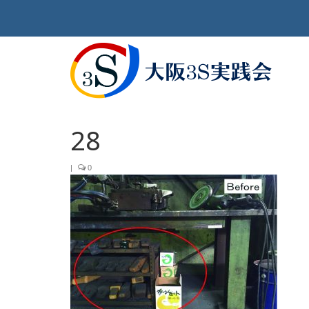
28
|
0