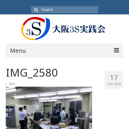
Search
for:
Menu
目的
IMG_2580
17
方針・概要
|
0
12月 2019
活動内容
活動日
入会方法
会員一覧