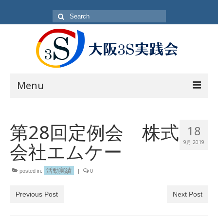
Search
for:
Menu
目的
第28回定例会 株式
18
方針・概要
会社エムケー
9月 2019
活動内容
活動日
活動実績
posted in:
|
0
入会方法
Previous Post
Next Post
会員一覧