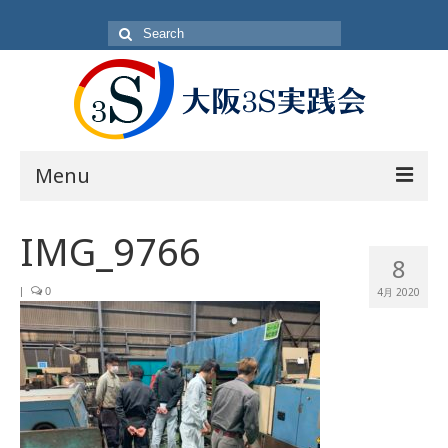
Search
for:
Menu
目的
IMG_9766
8
方針・概要
|
0
4月 2020
活動内容
活動日
入会方法
会員一覧