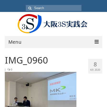
Search
for:
Menu
目的
IMG_0960
8
方針・概要
|
0
4月 2020
活動内容
活動日
入会方法
会員一覧