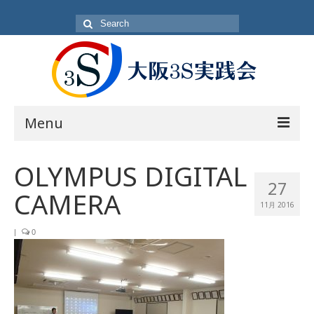
Search
for:
Menu
目的
OLYMPUS DIGITAL
27
方針・概要
CAMERA
11月 2016
活動内容
|
0
活動日
入会方法
会員一覧