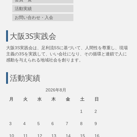
活動実績
お問い合わせ・入会
大阪3S実践会
大阪3S実践会は、足利流5Sに基づいて、人間性を尊重し、現場
主義の3Sを実践して、いい会社になり、その循環と連鎖で人に
感動を与えられる地域社会を創ります。
活動実績
2026年8月
月
火
水
木
金
土
日
1
2
3
4
5
6
7
8
9
10
11
12
13
14
15
16