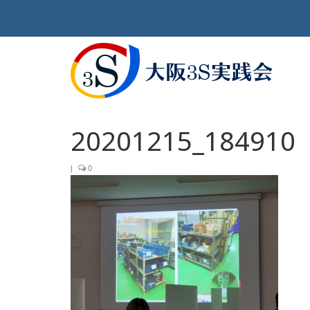
20201215_184910
|
0