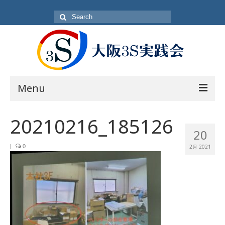
Search
for:
Menu
目的
20210216_185126
20
方針・概要
|
0
2月 2021
活動内容
活動日
入会方法
会員一覧