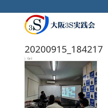
20200915_184217
|
0