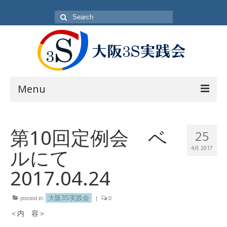
Search
for:
Menu
目的
第10回定例会 ベ
25
方針・概要
ルにて
4月 2017
活動内容
2017.04.24
活動日
大阪3S実践会
入会方法
posted in:
|
0
＜内 容＞
会員一覧